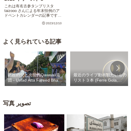
これは有名古参タンブリスタ
taizooo さんによる年末恒例のア
ドベントカレンダーの記事です。
アドベントカレンダーのお題に真
2023/12/10
っ向反しますが、今年は踏んだり
蹴ったり年だったので、今年の汚
れ、今年のうちに、とばかりに書
くことで供養しようかと思...
よく見られている記事
巨匠の父と次世代Qawwali楽
最近のライブ動画観たいもの
団 - Ustad Atta Fareed Bhag /
リスト３本 (Ferre Gola,
Kaley Khan Bhag
Heritier Watanabe,
Werrason) / Fally 自撮りカラ
ヲケスナチャ
写真 تصویر