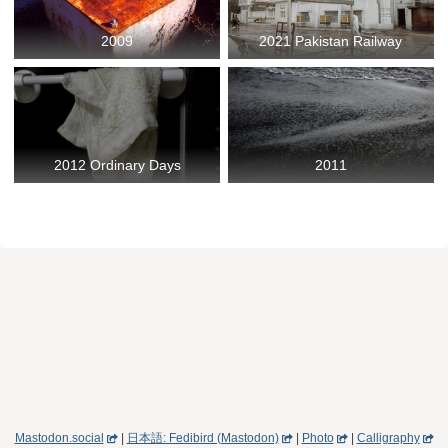
2009
2021 Pakistan Railway
2012 Ordinary Days
2011
Mastodon.social
|
日本語: Fedibird (Mastodon)
|
Photo
|
Calligraphy