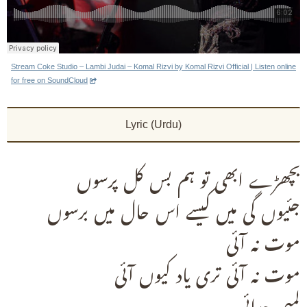
Stream Coke Studio – Lambi Judai – Komal Rizvi by Komal Rizvi Official | Listen online
for free on SoundCloud
Lyric (Urdu)
بچھڑے ابھی تو ہم بس کل پرسوں
جئیوں گی میں کیسے اس حال میں برسوں
موت نہ آئی
موت نہ آئی تری یاد کیوں آئی
لمبی جدائی