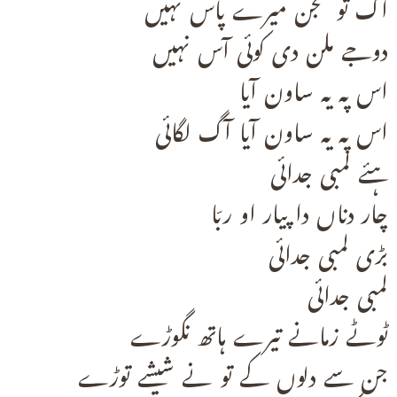
اک تو سجن میرے پاس نہیں
دوجے ملن دی کوئی آس نہیں
اس پہ یہ ساون آیا
اس پہ یہ ساون آیا آگ لگائی
ہئے لمبی جدائی
چار دناں دا پیار او ربّا
بڑی لمبی جدائی
لمبی جدائی
ٹوٹے زمانے تیرے ہاتھ نگوڑے
جن سے دلوں کے تو نے شیشے توڑے