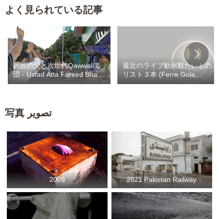
の記事…というよりは、主に、
よく見られている記事
そ...
巨匠の父と次世代Qawwali楽
最近のライブ動画観たいもの
団 - Ustad Atta Fareed Bhag /
リスト３本 (Ferre Gola,
Kaley Khan Bhag
Heritier Watanabe,
Werrason) / Fally 自撮りカラ
ヲケスナチャ
写真 تصویر
2009
2021 Pakistan Railway