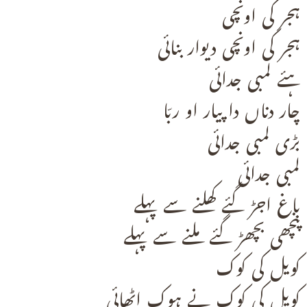
ہجر کی اونچی
ہجر کی اونچی دیوار بنائی
ہئے لمبی جدائی
چار دناں دا پیار او ربّا
بڑی لمبی جدائی
لمبی جدائی
باغ اجڑ گئے کھلنے سے پہلے
پنچھی بچھڑ گئے ملنے سے پہلے
کویل کی کوک
کویل کی کوک نے ہوک اٹھائی