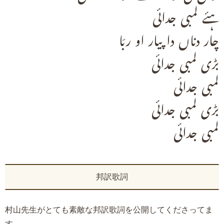
ہئے لمبی جدائی
چار دناں دا پیار او ربّا
بڑی لمبی جدائی
لمبی جدائی
بڑی لمبی جدائی
لمبی جدائی
邦訳歌詞
村山先生がとても素敵な邦訳歌詞を公開してくださってま
す。