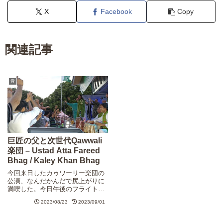
X
Facebook
Copy
関連記事
音
巨匠の父と次世代Qawwali
楽団 – Ustad Atta Fareed
Bhag / Kaley Khan Bhag
今回来日したカゥワーリー楽団の
公演、なんだかんだで尻上がりに
満喫した。今日午後のフライトで
帰路に向かったようなので、無事
2023/08/23
2023/09/01
帰国して、現地でもまた頑張って
戴きたいですね。この記事は、来
日したカゥワーリーたちに関して