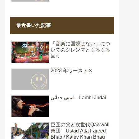
最近書いた記事
「音楽に国境はない」につ
いてのジレンマとぐるぐる
回り
2023 年ワースト３
لمبی جدائی – Lambi Judai
巨匠の父と次世代Qawwali
楽団 – Ustad Atta Fareed
Bhag / Kaley Khan Bhag