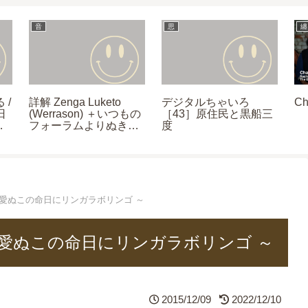
音
思
纏
 /
詳解 Zenga Luketo
デジタルちゃいろ
Ch
日
(Werrason) ＋いつもの
［43］原住民と黒船三
の
フォーラムよりぬきス
度
レ / Fally の真似っ子ゴ
れこ
スペルシンガー /
Damso の真似っ子
Dadju くん / Franglish
くん新 MV
 2015 ～ 愛ぬこの命日にリンガラボリンゴ ～
 2015 ～ 愛ぬこの命日にリンガラボリンゴ ～
2015/12/09
2022/12/10