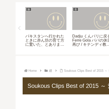
旅
音
tter Card
パキスタンへ行かれた
Dadju くんパリに戻る
ときに赤ん坊の育て方
Ferre Gola パパの休
に驚いた、とありまし
再び / キテンディ教
た。それについて詳し
喪服 / NBA の二人
く教えてください。
Virunga へ / 番外あ
（ザ・インタビューズ
れ
転載）
Home
纏
Soukous Clips Best of
Soukous Clips Best of