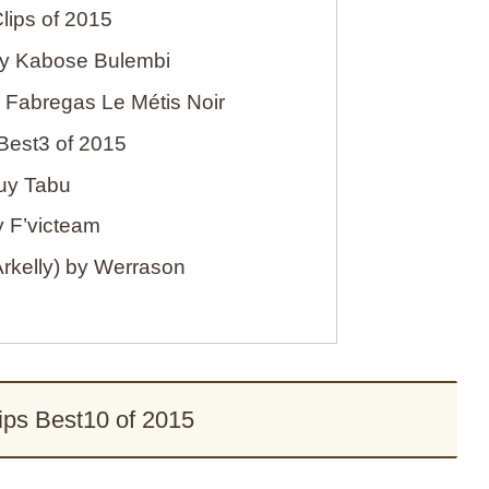
lips of 2015
by Kabose Bulembi
y Fabregas Le Métis Noir
Best3 of 2015
uy Tabu
y F’victeam
Arkelly) by Werrason
ips Best10 of 2015