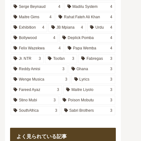
Serge Beynaud
4
Madilu System
4
Maitre Gims
4
Rahat Fateh Ali Khan
4
Exhibition
4
JB Mpiana
4
Urdu
4
Bollywood
4
Deplick Pomba
4
Felix Wazekwa
4
Papa Wemba
4
Jr. NTR
3
Toofan
3
Fabregas
3
Reddy Amisi
3
Ghana
3
Wenge Musica
3
Lyrics
3
Fareed Ayaz
3
Maitre Liyolo
3
Stino Mubi
3
Poison Mobutu
3
SouthAfrica
3
Sabri Brothers
3
よく見られている記事