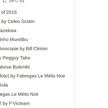
 of 2015
u by Celeo Scram
 Wazekwa
binho Mundibu
oscopie by Bill Clinton
by Pegguy Tabu
Kabose Bulembi
Moto) by Fabregas Le Métis Noir
Gola
egas Le Métis Noir
2 by F’Victeam