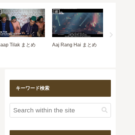
纏
思
動画あれこ
れこれ、駄
（文章表現
ること）
aap Tilak まとめ
Aaj Rang Hai まとめ
キーワード検索