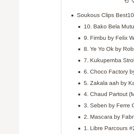
Soukous Clips Best10
10. Bako Bela Mut
9. Fimbu by Felix
8. Ye Yo Ok by Ro
7. Kukupemba Strob
6. Choco Factory 
5. Zakala aah by 
4. Chaud Partout (
3. Seben by Ferre 
2. Mascara by Fabr
1. Libre Parcours #