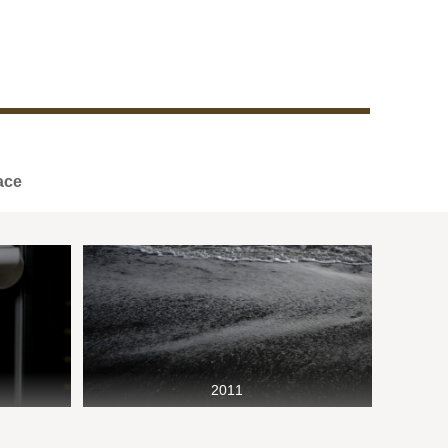
reface
2011