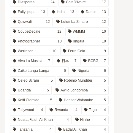
Diasporas
24
CoteD'Ivoire
17
Fally Ipupa
13
India
13
Dance
13
Qawwali
12
Lutumba Simaro
12
CoupéDécalé
12
WMMM
10
Photographer
10
lingala
10
Werrason
10
Ferre Gola
9
Viva La Musica
7
日本
7
BCBG
7
Zaiko Langa Langa
6
Nigeria
6
Celeo Scram
5
Robinio Mundibu
5
Uganda
5
Awilo Longomba
5
Koffi Olomide
5
Heritier Watanabe
5
Tollywood
4
Rwanda
4
Togo
4
Nusrat Fateh Ali Khan
4
Ninho
4
Tanzania
4
Badal Ali Khan
4