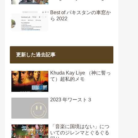
Best of パキスタンの車窓か
ら 2022
更新した過去記事
Khuda Kay Liye （神に誓っ
て）超私的メモ
2023 年ワースト３
「音楽に国境はない」につ
いてのジレンマとぐるぐる