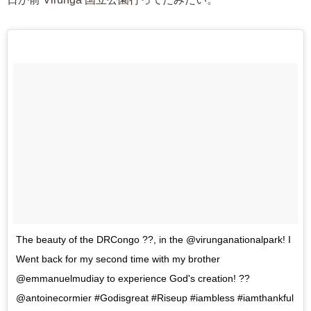
The beauty of the DRCongo ??, in the @virunganationalpark! I
Went back for my second time with my brother
@emmanuelmudiay to experience God's creation! ??
@antoinecormier #Godisgreat #Riseup #iambless #iamthankful