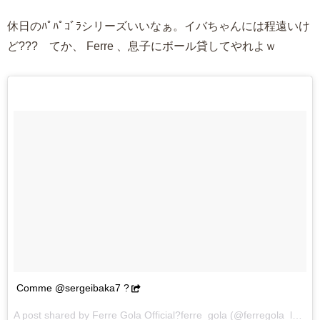
休日のﾊﾟﾊﾟｺﾞﾗシリーズいいなぁ。イバちゃんには程遠いけ
ど??? てか、 Ferre 、息子にボール貸してやれよｗ
Comme @sergeibaka7 ?
A post shared by Ferre Gola Official?ferre_gola (@ferregola_lepadre) on