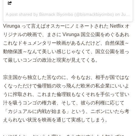
A post shared by Bismack Biyombo (@bismackbiyombo) on
Jul 30, 2017 at 11:58am PDT
Virunga って言えばオスカーにノミネートされた Netflix オ
リジナルの映画で、まさに Virunga 国立公園をめぐるあれ
これなドキュメンタリー映画があるんだけど、自然保護～
動物保護～なんて美しい感じじゃなくて、国立公園を巡っ
て厳しいコンゴの政治と現実が見えてくる。
宗主国から独立した筈なのに、今もなお、相手が国ではな
くなっただけで倫理観の吹っ飛んだ欧米の私企業にいいよ
うに搾取され、これまた倫理観もなくそれを手伝って甘い
汁を吸うコンゴの権力者、そして、彼らの利権に応じて
「カジュアルに内戦が始まる」という、ニポンにいたら考
えられない状況を映画を通じて実感してしまう。