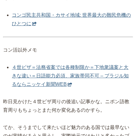
コンゴ民主共和国・カサイ地域: 世界最大の難民危機の
ひとつに
コン活以外メモ
４世ビザ＝法務省案では各種制限か＝下地衆議案と大
きな違い＝日語能力必須、家族帯同不可 – ブラジル知
るならニッケイ新聞WEB
昨日見かけた４世ビザ周りの後追い記事かな。ニポン語教
育周りもちょっとまた何か変化あるのかすら。
てか、そうまでして来たいほど魅力のある国では最早ない
のが実情だろうと思うし、実際地元ではわりと多かったブ