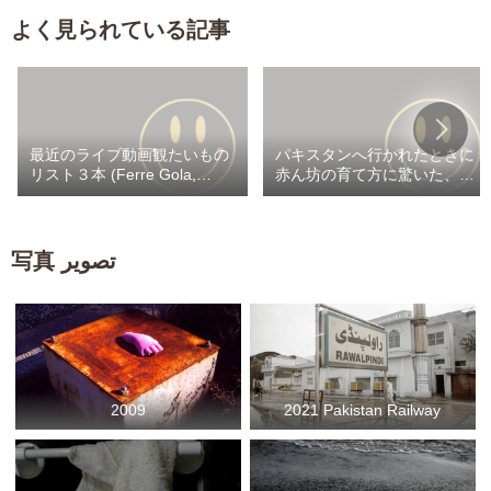
よく見られている記事
最近のライブ動画観たいもの
パキスタンへ行かれたときに
リスト３本 (Ferre Gola,
赤ん坊の育て方に驚いた、と
Heritier Watanabe,
ありました。それについて詳
Werrason) / Fally 自撮りカラ
しく教えてください。（ザ・
ヲケスナチャ
インタビューズ転載）
写真 تصویر
2009
2021 Pakistan Railway