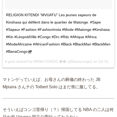
RELIGION KITENDI “MVUATU” Les jeunes sapeurs de
Kinshasa qui défilent dans le quartier de Matonge. #Sape
#Sapeur #Fashion #FashionInsta #Mode #Matonge #Kinshasa
#Kin #LéopoldVille #Congo #Drc #Rdc #Afrique #Africa
#ModeAfricaine #AfricanFashion #Black #BlackMan #BlackMen
#BanaCongo
A post shared by BANA CONGO �� (@banacongo) on
Jul 31, 2017 at 8:44am PDT
マトンゲっていえば、お母さんの葬儀の終わった JB
Mpiana さんチの Tolbert Solo はまだ喪に服してる。
そういえばコンゴ里帰り（？）帰国してる NBA の二人は何
日か前 Virunga 国立公園行ってたみたい。