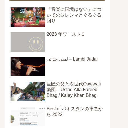
「音楽に国境はない」につ
いてのジレンマとぐるぐる
回り
2023 年ワースト３
لمبی جدائی – Lambi Judai
巨匠の父と次世代Qawwali
楽団 – Ustad Atta Fareed
Bhag / Kaley Khan Bhag
Best of パキスタンの車窓か
ら 2022