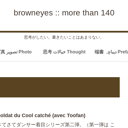
browneyes :: more than 140
思考がしたい。書きたいことはあまりない。
端書 دیباچہ P
思考 خیالات Thought
写真 تصویر Photo
oldat du Cool catché (avec Toofan)
さてさてダンサー着目シリーズ第二弾。（第一弾は こ