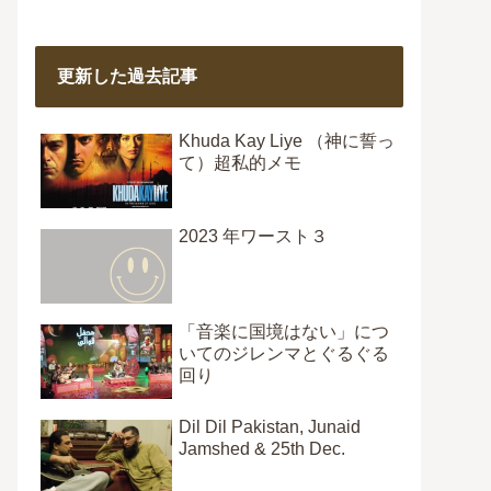
更新した過去記事
Khuda Kay Liye （神に誓っ
て）超私的メモ
2023 年ワースト３
「音楽に国境はない」につ
いてのジレンマとぐるぐる
回り
Dil Dil Pakistan, Junaid
Jamshed & 25th Dec.