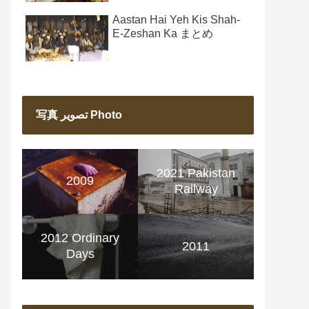
Aastan Hai Yeh Kis Shah-
E-Zeshan Ka まとめ
写真 تصویر Photo
2021 Pakistan
2009
Railway
2012 Ordinary
2011
Days