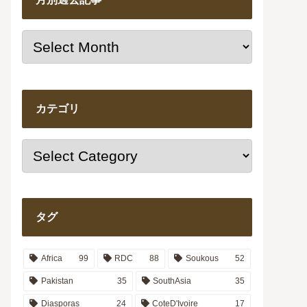
カテゴリ
タグ
Africa
99
RDC
88
Soukous
52
Pakistan
35
SouthAsia
35
Diasporas
24
CoteD'Ivoire
17