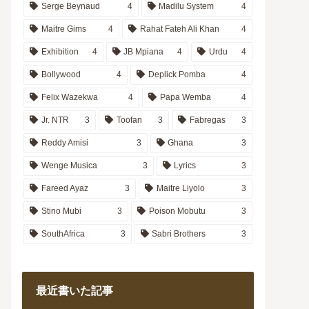
Serge Beynaud
4
Madilu System
4
Maitre Gims
4
Rahat Fateh Ali Khan
4
Exhibition
4
JB Mpiana
4
Urdu
4
Bollywood
4
Deplick Pomba
4
Felix Wazekwa
4
Papa Wemba
4
Jr. NTR
3
Toofan
3
Fabregas
3
Reddy Amisi
3
Ghana
3
Wenge Musica
3
Lyrics
3
Fareed Ayaz
3
Maitre Liyolo
3
Stino Mubi
3
Poison Mobutu
3
SouthAfrica
3
Sabri Brothers
3
最近書いた記事