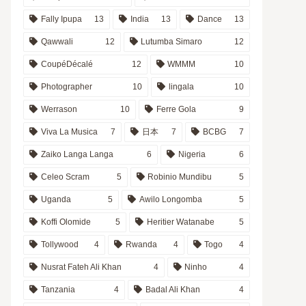
Fally Ipupa
13
India
13
Dance
13
Qawwali
12
Lutumba Simaro
12
CoupéDécalé
12
WMMM
10
Photographer
10
lingala
10
Werrason
10
Ferre Gola
9
Viva La Musica
7
日本
7
BCBG
7
Zaiko Langa Langa
6
Nigeria
6
Celeo Scram
5
Robinio Mundibu
5
Uganda
5
Awilo Longomba
5
Koffi Olomide
5
Heritier Watanabe
5
Tollywood
4
Rwanda
4
Togo
4
Nusrat Fateh Ali Khan
4
Ninho
4
Tanzania
4
Badal Ali Khan
4