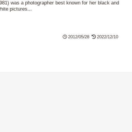
981) was a photographer best known for her black and
hite pictures...
2012/05/28
2022/12/10