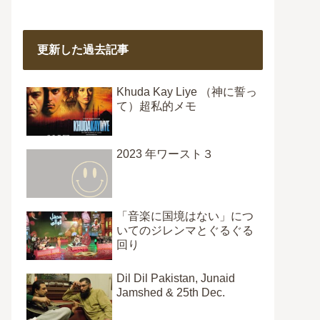
更新した過去記事
Khuda Kay Liye （神に誓っ
て）超私的メモ
2023 年ワースト３
「音楽に国境はない」につ
いてのジレンマとぐるぐる
回り
Dil Dil Pakistan, Junaid
Jamshed & 25th Dec.