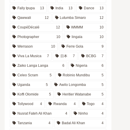
Fally Ipupa
13
India
13
Dance
13
Qawwali
12
Lutumba Simaro
12
CoupéDécalé
12
WMMM
10
Photographer
10
lingala
10
Werrason
10
Ferre Gola
9
Viva La Musica
7
日本
7
BCBG
7
Zaiko Langa Langa
6
Nigeria
6
Celeo Scram
5
Robinio Mundibu
5
Uganda
5
Awilo Longomba
5
Koffi Olomide
5
Heritier Watanabe
5
Tollywood
4
Rwanda
4
Togo
4
Nusrat Fateh Ali Khan
4
Ninho
4
Tanzania
4
Badal Ali Khan
4