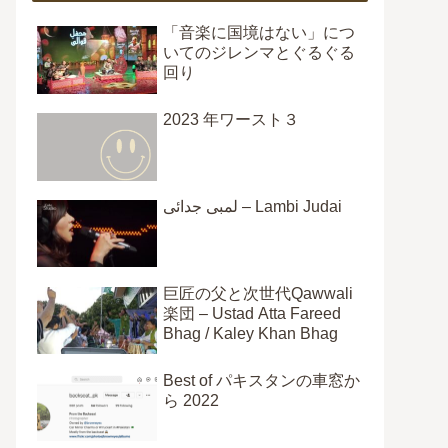
「音楽に国境はない」につ
いてのジレンマとぐるぐる
回り
2023 年ワースト３
لمبی جدائی – Lambi Judai
巨匠の父と次世代Qawwali
楽団 – Ustad Atta Fareed
Bhag / Kaley Khan Bhag
Best of パキスタンの車窓か
ら 2022