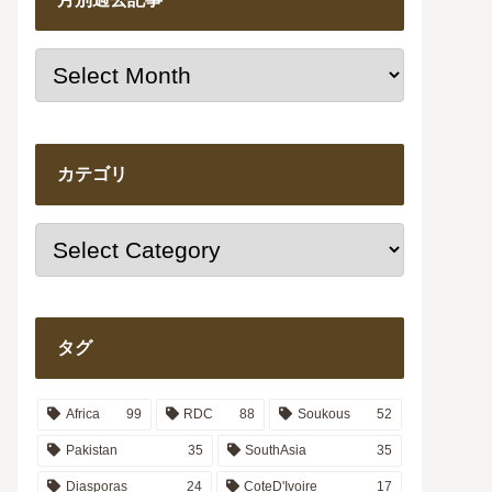
カテゴリ
タグ
Africa
99
RDC
88
Soukous
52
Pakistan
35
SouthAsia
35
Diasporas
24
CoteD'Ivoire
17