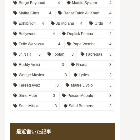
Serge Beynaud
4
Madilu System
4
Maitre Gims
4
Rahat Fateh Ali Khan
4
Exhibition
4
JB Mpiana
4
Urdu
4
Bollywood
4
Deplick Pomba
4
Felix Wazekwa
4
Papa Wemba
4
Jr. NTR
3
Toofan
3
Fabregas
3
Reddy Amisi
3
Ghana
3
Wenge Musica
3
Lyrics
3
Fareed Ayaz
3
Maitre Liyolo
3
Stino Mubi
3
Poison Mobutu
3
SouthAfrica
3
Sabri Brothers
3
最近書いた記事