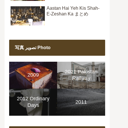
Aastan Hai Yeh Kis Shah-
E-Zeshan Ka まとめ
写真 تصویر Photo
2021 Pakistan
2009
Railway
2012 Ordinary
2011
Days