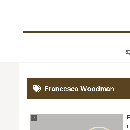
Francesca Woodman
F
人
F