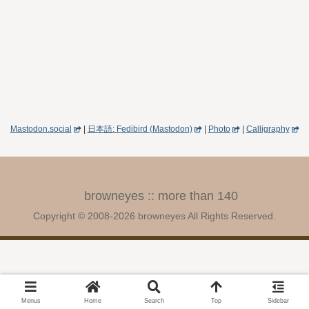
Mastodon.social
|
日本語: Fedibird (Mastodon)
|
Photo
|
Calligraphy
browneyes :: more than 140
Copyright © 2008-2026 browneyes All Rights Reserved.
Menus
Home
Search
Top
Sidebar