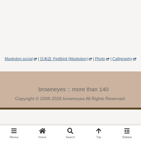
Mastodon.social
|
日本語: Fedibird (Mastodon)
|
Photo
|
Calligraphy
browneyes :: more than 140
Copyright © 2008-2026 browneyes All Rights Reserved.
Menus
Home
Search
Top
Sidebar