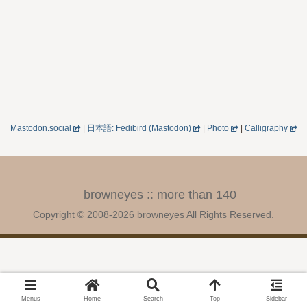
Mastodon.social
|
日本語: Fedibird (Mastodon)
|
Photo
|
Calligraphy
browneyes :: more than 140
Copyright © 2008-2026 browneyes All Rights Reserved.
Menus
Home
Search
Top
Sidebar