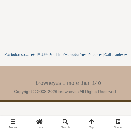
Mastodon.social
|
日本語: Fedibird (Mastodon)
|
Photo
|
Calligraphy
browneyes :: more than 140
Copyright © 2008-2026 browneyes All Rights Reserved.
Menus
Home
Search
Top
Sidebar