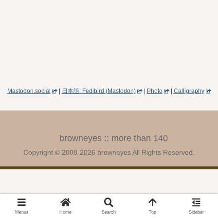
Mastodon.social
|
日本語: Fedibird (Mastodon)
|
Photo
|
Calligraphy
browneyes :: more than 140
Copyright © 2008-2026 browneyes All Rights Reserved.
Menus
Home
Search
Top
Sidebar