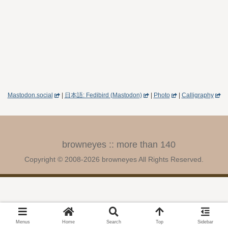
Mastodon.social
|
日本語: Fedibird (Mastodon)
|
Photo
|
Calligraphy
browneyes :: more than 140
Copyright © 2008-2026 browneyes All Rights Reserved.
Menus
Home
Search
Top
Sidebar