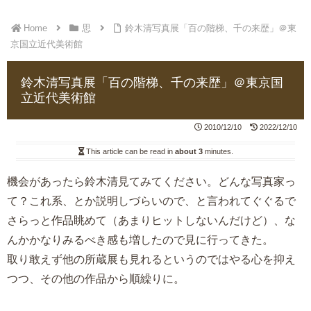
Home
思
鈴木清写真展「百の階梯、千の来歴」＠東
京国立近代美術館
鈴木清写真展「百の階梯、千の来歴」＠東京国
立近代美術館
2010/12/10
2022/12/10
This article can be read in
about 3
minutes.
機会があったら鈴木清見てみてください。どんな写真家っ
て？これ系、とか説明しづらいので、と言われてぐぐるで
さらっと作品眺めて（あまりヒットしないんだけど）、な
んかかなりみるべき感も増したので見に行ってきた。
取り敢えず他の所蔵展も見れるというのではやる心を抑え
つつ、その他の作品から順繰りに。