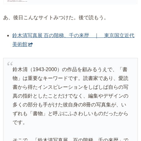
あ、後日こんなサイトみつけた。後で読もう。
鈴木清写真展 百の階梯、千の来歴 ｜ 東京国立近代
美術館
鈴木清（1943-2000）の作品を顧みるうえで、「書
物」は重要なキーワードです。読書家であり、愛読
書から得たインスピレーションをしばしば自らの写
真の指針としたことだけでなく、編集やデザインの
多くの部分も手がけた彼自身の8冊の写真集が、い
ずれも「書物」と呼ぶにふさわしいものだったから
です。
そこで、「鈴木清写真展 百の階梯、千の来歴」で