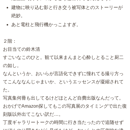
建物に映り込む影と行き交う被写体とのストーリーが
絶妙。
あと電柱と飛行機かっこよすぎ。
２階：
お目当ての鈴木清
すごいなこのひと。観て以来まんまと心酔しとること厨二
の如し。
なんというか、おいらが言語化できずに憧れてる撮り方っ
てこんななんじゃまいか、というエッセンスが凝縮されて
た。
写真集何冊も出してるけどほとんど自費出版なんだって。
おかげでAmazon探してもこの写真展のタイミングで出た復
刻版以外出てこない訳だ…。
丁度ギャラリートークの時間に行き当たったので追随せず