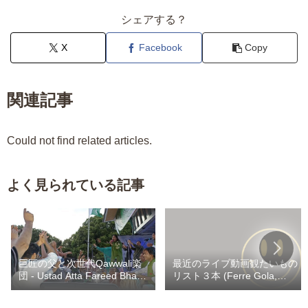
シェアする？
X
Facebook
Copy
関連記事
Could not find related articles.
よく見られている記事
巨匠の父と次世代Qawwali楽
最近のライブ動画観たいもの
団 - Ustad Atta Fareed Bhag /
リスト３本 (Ferre Gola,
Kaley Khan Bhag
Heritier Watanabe,
Werrason) / Fally 自撮りカラ