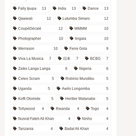
Fally Ipupa
13
India
13
Dance
13
Qawwali
12
Lutumba Simaro
12
CoupéDécalé
12
WMMM
10
Photographer
10
lingala
10
Werrason
10
Ferre Gola
9
Viva La Musica
7
日本
7
BCBG
7
Zaiko Langa Langa
6
Nigeria
6
Celeo Scram
5
Robinio Mundibu
5
Uganda
5
Awilo Longomba
5
Koffi Olomide
5
Heritier Watanabe
5
Tollywood
4
Rwanda
4
Togo
4
Nusrat Fateh Ali Khan
4
Ninho
4
Tanzania
4
Badal Ali Khan
4