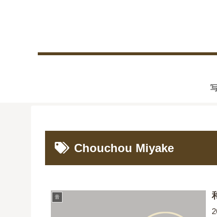
Chouchou Miyake
音