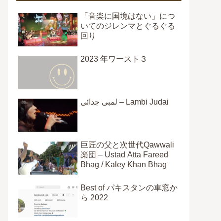
「音楽に国境はない」につ
いてのジレンマとぐるぐる
回り
2023 年ワースト３
لمبی جدائی – Lambi Judai
巨匠の父と次世代Qawwali
楽団 – Ustad Atta Fareed
Bhag / Kaley Khan Bhag
Best of パキスタンの車窓か
ら 2022