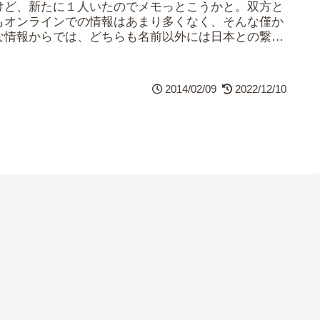
けど、新たに１人いたのでメモっとこうかと。双方と
もオンラインでの情報はあまり多くなく、そんな僅か
な情報からでは、どちらも名前以外には日本との繋が
りは伺えない……っていうか、十中八九...
2014/02/09
2022/12/10