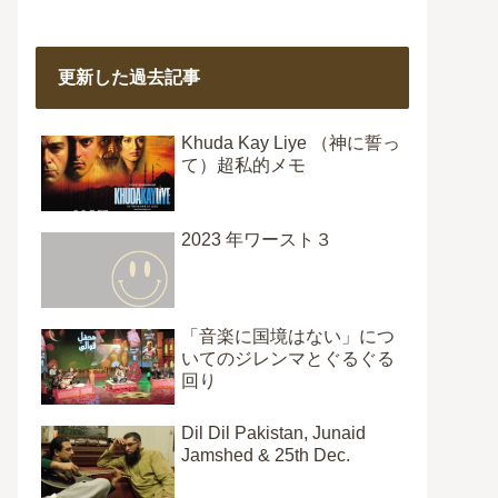
更新した過去記事
Khuda Kay Liye （神に誓っ
て）超私的メモ
2023 年ワースト３
「音楽に国境はない」につ
いてのジレンマとぐるぐる
回り
Dil Dil Pakistan, Junaid
Jamshed & 25th Dec.