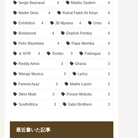
Serge Beynaud
4
Madilu System
4
Maitre Gims
4
Rahat Fateh Ali Khan
4
Exhibition
4
JB Mpiana
4
Urdu
4
Bollywood
4
Deplick Pomba
4
Felix Wazekwa
4
Papa Wemba
4
Jr. NTR
3
Toofan
3
Fabregas
3
Reddy Amisi
3
Ghana
3
Wenge Musica
3
Lyrics
3
Fareed Ayaz
3
Maitre Liyolo
3
Stino Mubi
3
Poison Mobutu
3
SouthAfrica
3
Sabri Brothers
3
最近書いた記事