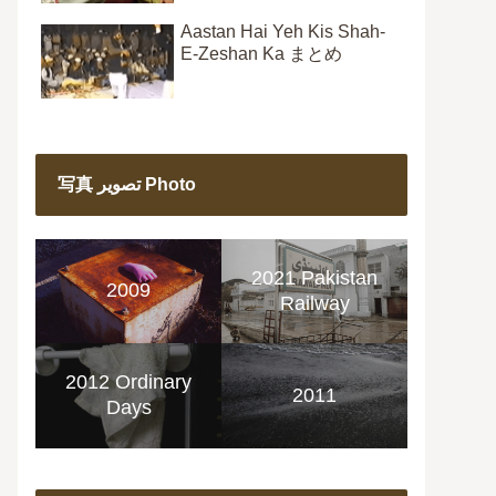
Aastan Hai Yeh Kis Shah-
E-Zeshan Ka まとめ
写真 تصویر Photo
2021 Pakistan
2009
Railway
2012 Ordinary
2011
Days