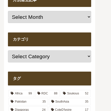
カテゴリ
タグ
Africa
99
RDC
88
Soukous
52
Pakistan
35
SouthAsia
35
Diasporas
24
CoteD'Ivoire
17