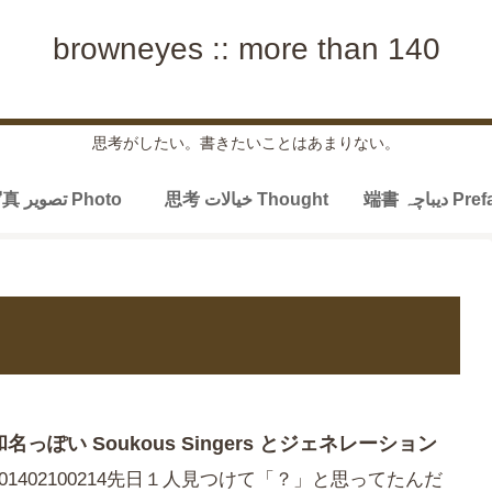
browneyes :: more than 140
思考がしたい。書きたいことはあまりない。
端書 دیباچہ P
思考 خیالات Thought
写真 تصویر Photo
和名っぽい Soukous Singers とジェネレーション
201402100214先日１人見つけて「？」と思ってたんだ