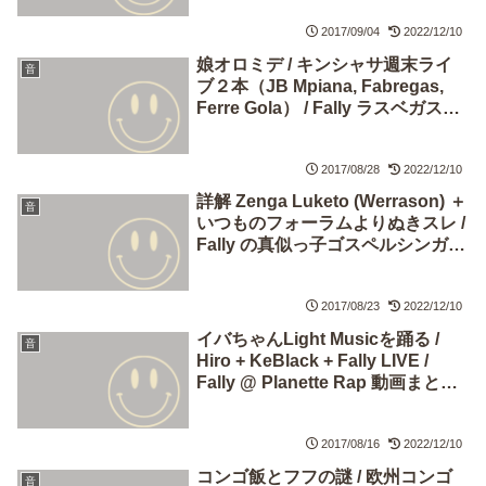
2017/09/04
2022/12/10
娘オロミデ / キンシャサ週末ライ
音
ブ２本（JB Mpiana, Fabregas,
Ferre Gola） / Fally ラスベガスへ
行く / Yorobo 新 MV 撮影
2017/08/28
2022/12/10
詳解 Zenga Luketo (Werrason) ＋
音
いつものフォーラムよりぬきスレ /
Fally の真似っ子ゴスペルシンガー
/ Damso の真似っ子 Dadju くん /
Franglish くん新 MV
2017/08/23
2022/12/10
イバちゃんLight Musicを踊る /
音
Hiro + KeBlack + Fally LIVE /
Fally @ Planette Rap 動画まとめ
～ いんたなしょなる戦略 / Ferre
Gola 歌詞
2017/08/16
2022/12/10
コンゴ飯とフフの謎 / 欧州コンゴ
音