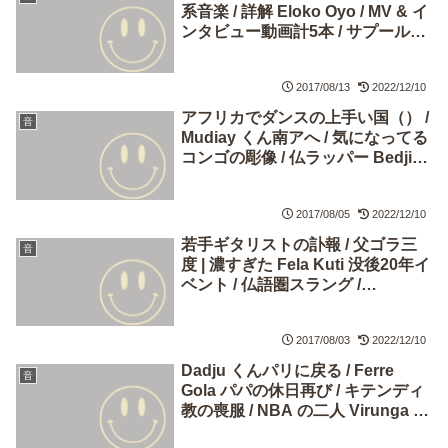
系音楽 / 詳解 Eloko Oyo / MV & イ
ンタビュー動画計5本 / サプールが
またやってくる | その他：動画1本
2017/08/13
2022/12/10
アフリカでダンスの上手い国（） /
音
Mudiay くん南アへ / 気になってる
コンゴの彫像 / 仏ラッパー Bedjik /
新 MV 2.5本 / バカンスﾍﾞﾉｰファミ
リ
2017/08/05
2022/12/10
若手ギタリストの訃報 / 父ゴラ三
音
度 | 濃すぎた Fela Kuti 没後20年イ
ベント / 仏語圏スラング /
Markdown メモ
2017/08/03
2022/12/10
Dadju くんパリに戻る / Ferre
音
Gola パパの休日再び / キテンディ
教の喪服 / NBA の二人 Virunga へ
/ 番外あれこれ