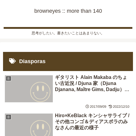
browneyes :: more than 140
思考がしたい。書きたいことはあまりない。
Diasporas
ギタリスト Alain Makaba のちょ
音
い古近況 / Djuna 家（Djuna
Djanana, Maître Gims, Dadju）新
曲ほか / 最年長だったミュージシ
ャンの大往生
2017/09/09
2022/12/10
Hiro×KeBlack キンシャサライブ /
音
その他コンゴ＆ディアスポラのみ
なさんの最近の様子