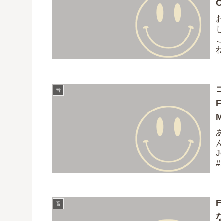
O
音
J
#
音
な