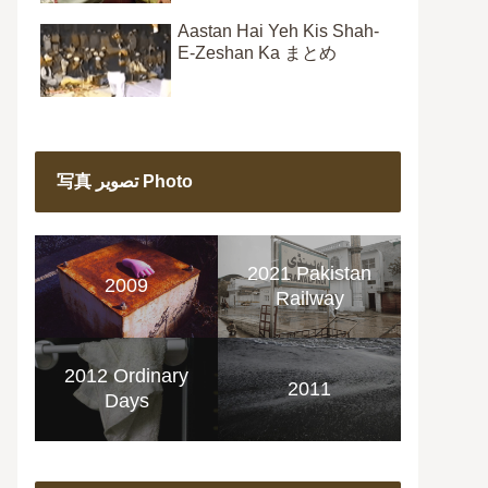
Aastan Hai Yeh Kis Shah-
E-Zeshan Ka まとめ
写真 تصویر Photo
2021 Pakistan
2009
Railway
2012 Ordinary
2011
Days