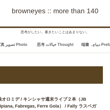
browneyes :: more than 140
思考がしたい。書きたいことはあまりない。
端書 دیباچہ P
思考 خیالات Thought
写真 تصویر Photo
娘オロミデ / キンシャサ週末ライブ２本（JB
piana, Fabregas, Ferre Gola） / Fally ラスベガ