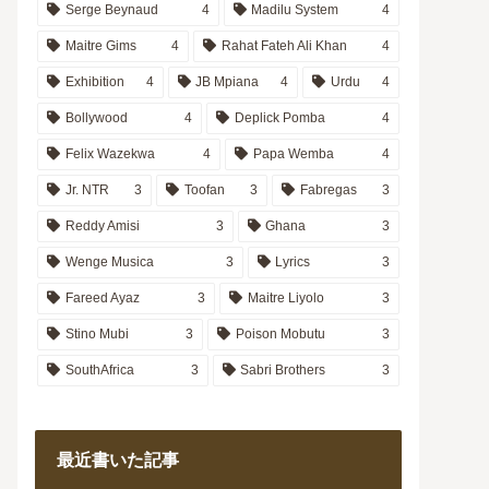
Serge Beynaud
4
Madilu System
4
Maitre Gims
4
Rahat Fateh Ali Khan
4
Exhibition
4
JB Mpiana
4
Urdu
4
Bollywood
4
Deplick Pomba
4
Felix Wazekwa
4
Papa Wemba
4
Jr. NTR
3
Toofan
3
Fabregas
3
Reddy Amisi
3
Ghana
3
Wenge Musica
3
Lyrics
3
Fareed Ayaz
3
Maitre Liyolo
3
Stino Mubi
3
Poison Mobutu
3
SouthAfrica
3
Sabri Brothers
3
最近書いた記事