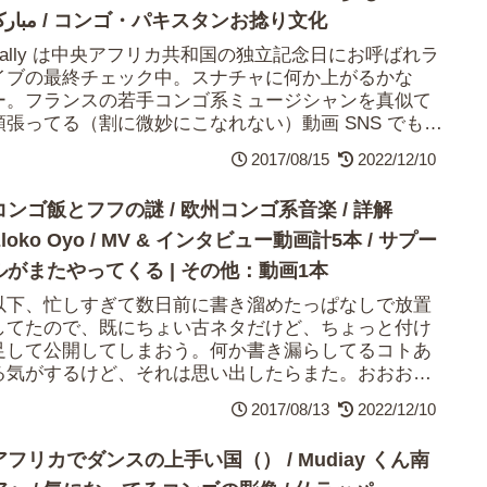
مبارک / コンゴ・パキスタンお捻り文化
Fally は中央アフリカ共和国の独立記念日にお呼ばれラ
イブの最終チェック中。スナチャに何か上がるかな
ー。フランスの若手コンゴ系ミュージシャンを真似て
頑張ってる（割に微妙にこなれない）動画 SNS でも彼
はあんまりそういう映像は上げないけど...
2017/08/15
2022/12/10
コンゴ飯とフフの謎 / 欧州コンゴ系音楽 / 詳解
Eloko Oyo / MV & インタビュー動画計5本 / サプー
ルがまたやってくる | その他：動画1本
以下、忙しすぎて数日前に書き溜めたっぱなしで放置
してたので、既にちょい古ネタだけど、ちょっと付け
足して公開してしまおう。何か書き漏らしてるコトあ
る気がするけど、それは思い出したらまた。おおお
お、フフの粉の謎が！VICE で連載されてるコンゴ...
2017/08/13
2022/12/10
アフリカでダンスの上手い国（） / Mudiay くん南