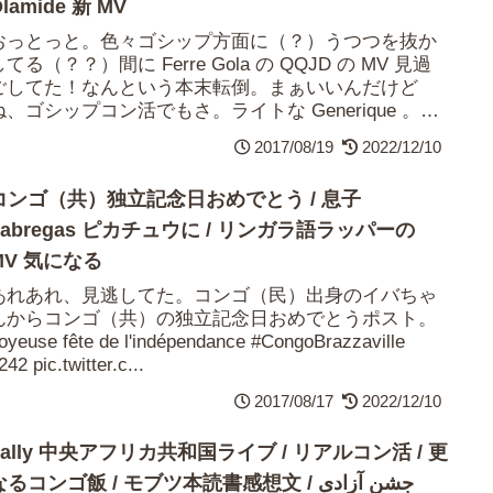
lamide 新 MV
おっとっと。色々ゴシップ方面に（？）うつつを抜か
してる（？？）間に Ferre Gola の QQJD の MV 見過
ごしてた！なんという本末転倒。まぁいいんだけど
ね、ゴシップコン活でもさ。ライトな Generique 。こ
れ、なんで途中で...
2017/08/19
2022/12/10
コンゴ（共）独立記念日おめでとう / 息子
Fabregas ピカチュウに / リンガラ語ラッパーの
MV 気になる
あれあれ、見逃してた。コンゴ（民）出身のイバちゃ
んからコンゴ（共）の独立記念日おめでとうポスト。
oyeuse fête de l'indépendance #CongoBrazzaville
242 pic.twitter.c...
2017/08/17
2022/12/10
Fally 中央アフリカ共和国ライブ / リアルコン活 / 更
るコンゴ飯 / モブツ本読書感想文 / جشن آزادی