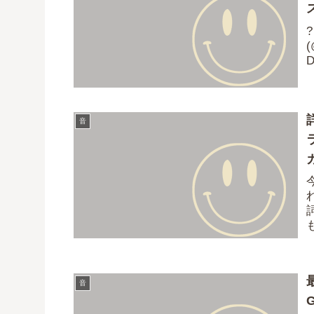
?
(
D
音
ガ
音
G