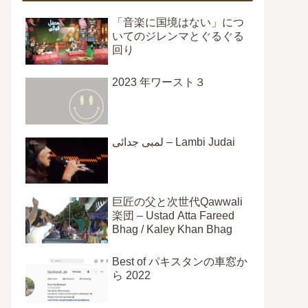
「音楽に国境はない」につ
いてのジレンマとぐるぐる
回り
2023 年ワースト３
لمبی جدائی – Lambi Judai
巨匠の父と次世代Qawwali
楽団 – Ustad Atta Fareed
Bhag / Kaley Khan Bhag
Best of パキスタンの車窓か
ら 2022