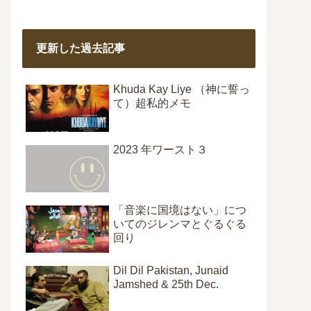
更新した過去記事
Khuda Kay Liye （神に誓っ
て）超私的メモ
2023 年ワースト３
「音楽に国境はない」につ
いてのジレンマとぐるぐる
回り
Dil Dil Pakistan, Junaid
Jamshed & 25th Dec.