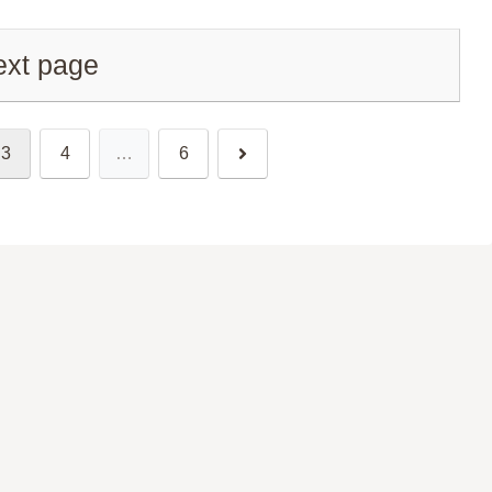
ext page
Next
3
4
…
6