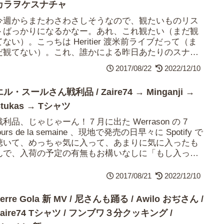
カラヲケスナチャ
今週からまたわさわさしそうなので、観たいものリス
トばっかりになるかなー。あれ、これ観たい（まだ観
てない）。こっちは Heritier 渡米前ライブだって（ま
だ観てない）。これ、誰かによる昨日あたりのスナチ
ャぶっこ抜き映像だけど、最近よくFa...
2017/08/22
2022/12/10
エル・スールさん戦利品 / Zaire74 → Minganji →
Stukas → Tシャツ
戦利品、じゃじゃーん！７月に出た Werrason の 7
ours de la semaine 、現地で発売の日早々に Spotify で
聴いて、めっちゃ気に入って、あまりに気に入ったも
んで、入荷の予定の有無もお構いなしに「もし入った
...
2017/08/21
2022/12/10
erre Gola 新 MV / 尼さんも踊る / Awilo おぢさん /
Zaire74 Tシャツ / フンブワ３分クッキング /