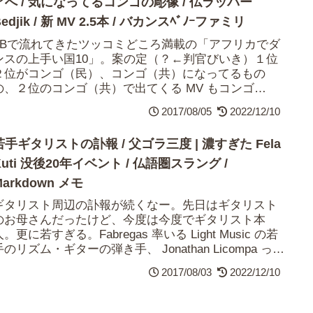
アへ / 気になってるコンゴの彫像 / 仏ラッパー
edjik / 新 MV 2.5本 / バカンスﾍﾞﾉｰファミリ
FBで流れてきたツッコミどころ満載の「アフリカでダ
ンスの上手い国10」。案の定（？←判官びいき）１位
２位がコンゴ（民）、コンゴ（共）になってるもの
の、２位のコンゴ（共）で出てくる MV もコンゴ
民）の Felix Wazekwa なのがも...
2017/08/05
2022/12/10
若手ギタリストの訃報 / 父ゴラ三度 | 濃すぎた Fela
Kuti 没後20年イベント / 仏語圏スラング /
Markdown メモ
ギタリスト周辺の訃報が続くなー。先日はギタリスト
のお母さんだったけど、今度は今度でギタリスト本
。更に若すぎる。Fabregas 率いる Light Music の若
手のリズム・ギターの弾き手、 Jonathan Licompa って
が亡...
2017/08/03
2022/12/10