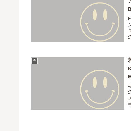
B
（
音
人
コ