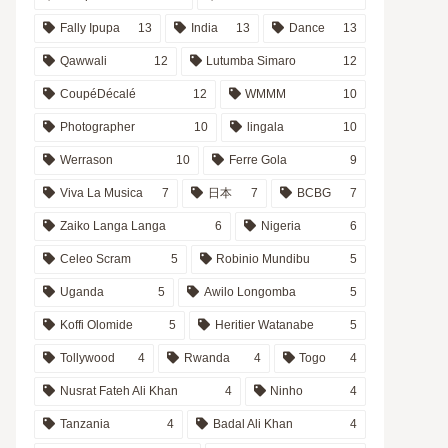
Fally Ipupa
13
India
13
Dance
13
Qawwali
12
Lutumba Simaro
12
CoupéDécalé
12
WMMM
10
Photographer
10
lingala
10
Werrason
10
Ferre Gola
9
Viva La Musica
7
日本
7
BCBG
7
Zaiko Langa Langa
6
Nigeria
6
Celeo Scram
5
Robinio Mundibu
5
Uganda
5
Awilo Longomba
5
Koffi Olomide
5
Heritier Watanabe
5
Tollywood
4
Rwanda
4
Togo
4
Nusrat Fateh Ali Khan
4
Ninho
4
Tanzania
4
Badal Ali Khan
4