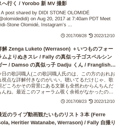
スへ行く / Yorobo 新 MV 撮影
 A post shared by DIDI STONE OLOMIDÉ
@olomidedidi) on Aug 20, 2017 at 7:40am PDT Meet
idi-Stone Olomidé, Instagram’s ...
2017/08/28
2022/12/10
詳解 Zenga Luketo (Werrason) ＋いつものフォー
ラムよりぬきスレ / Fally の真似っ子ゴスペルシン
ー / Damso の真似っ子 Dadju くん / Franglish
くん新 MV
今日の歌詞職人(この歌詞職人氏のは、この方のおれお
れ視点な詳解付きなのがいい。聴いてるだけじゃ、歌
詞どころかその背景にある文脈も全然わからんちんだ
もんね。最近このフォーラム覗く余裕がなかったので
（今も斜め読みがせいぜい）、気になったヤツだけ...
2017/08/23
2022/12/10
最近のライブ動画観たいものリスト３本 (Ferre
ola, Heritier Watanabe, Werrason) / Fally 自撮り