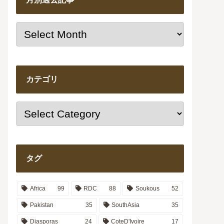
カテゴリ
タグ
Africa
99
RDC
88
Soukous
52
Pakistan
35
SouthAsia
35
Diasporas
24
CoteD'Ivoire
17