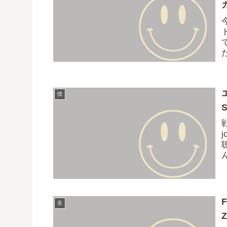
慣
j
ら
F
音