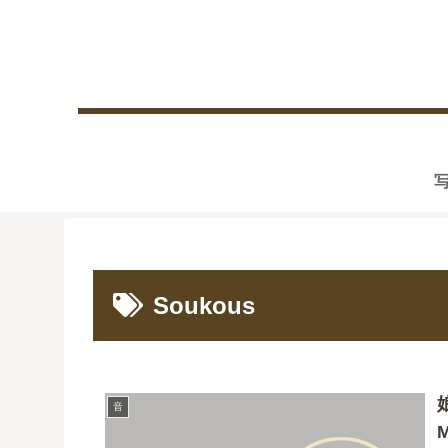
Soukous
音
M