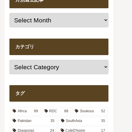
カテゴリ
タグ
Africa
99
RDC
88
Soukous
52
Pakistan
35
SouthAsia
35
Diasporas
24
CoteD'Ivoire
17