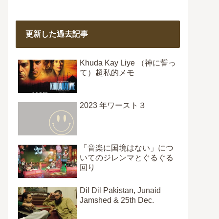
更新した過去記事
Khuda Kay Liye （神に誓っ
て）超私的メモ
2023 年ワースト３
「音楽に国境はない」につ
いてのジレンマとぐるぐる
回り
Dil Dil Pakistan, Junaid
Jamshed & 25th Dec.