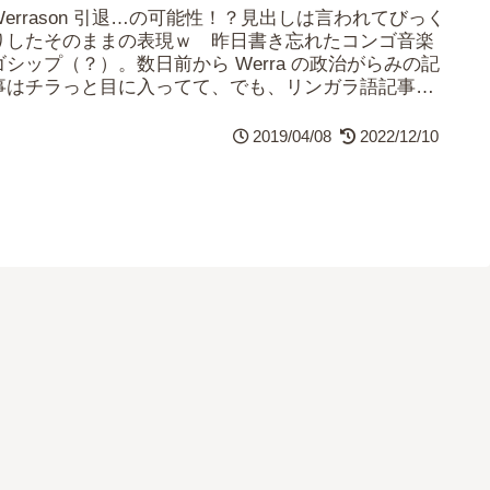
Werrason 引退…の可能性！？見出しは言われてびっく
りしたそのままの表現ｗ 昨日書き忘れたコンゴ音楽
ゴシップ（？）。数日前から Werra の政治がらみの記
事はチラっと目に入ってて、でも、リンガラ語記事だ
ったので今ひとつ意味がわかって...
2019/04/08
2022/12/10