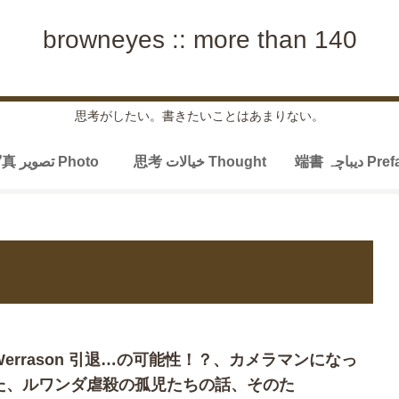
browneyes :: more than 140
思考がしたい。書きたいことはあまりない。
端書 دیباچہ P
思考 خیالات Thought
写真 تصویر Photo
Werrason 引退…の可能性！？、カメラマンになっ
た、ルワンダ虐殺の孤児たちの話、そのた