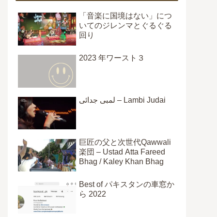
「音楽に国境はない」につ
いてのジレンマとぐるぐる
回り
2023 年ワースト３
لمبی جدائی – Lambi Judai
巨匠の父と次世代Qawwali
楽団 – Ustad Atta Fareed
Bhag / Kaley Khan Bhag
Best of パキスタンの車窓か
ら 2022