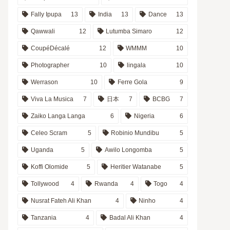
Fally Ipupa
13
India
13
Dance
13
Qawwali
12
Lutumba Simaro
12
CoupéDécalé
12
WMMM
10
Photographer
10
lingala
10
Werrason
10
Ferre Gola
9
Viva La Musica
7
日本
7
BCBG
7
Zaiko Langa Langa
6
Nigeria
6
Celeo Scram
5
Robinio Mundibu
5
Uganda
5
Awilo Longomba
5
Koffi Olomide
5
Heritier Watanabe
5
Tollywood
4
Rwanda
4
Togo
4
Nusrat Fateh Ali Khan
4
Ninho
4
Tanzania
4
Badal Ali Khan
4