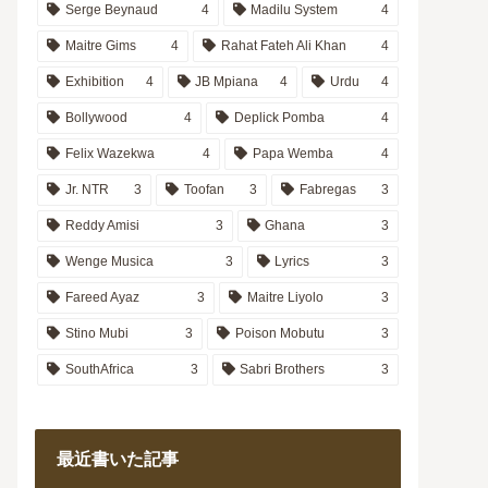
Serge Beynaud
4
Madilu System
4
Maitre Gims
4
Rahat Fateh Ali Khan
4
Exhibition
4
JB Mpiana
4
Urdu
4
Bollywood
4
Deplick Pomba
4
Felix Wazekwa
4
Papa Wemba
4
Jr. NTR
3
Toofan
3
Fabregas
3
Reddy Amisi
3
Ghana
3
Wenge Musica
3
Lyrics
3
Fareed Ayaz
3
Maitre Liyolo
3
Stino Mubi
3
Poison Mobutu
3
SouthAfrica
3
Sabri Brothers
3
最近書いた記事