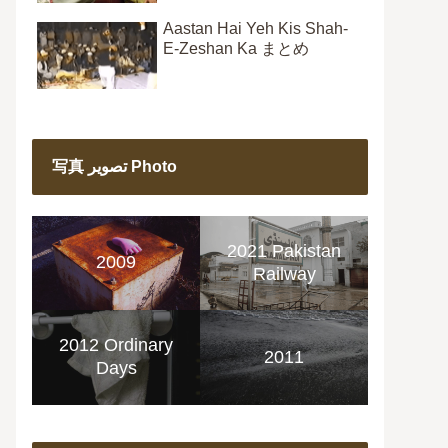
Aastan Hai Yeh Kis Shah-
E-Zeshan Ka まとめ
写真 تصویر Photo
2021 Pakistan
2009
Railway
2012 Ordinary
2011
Days