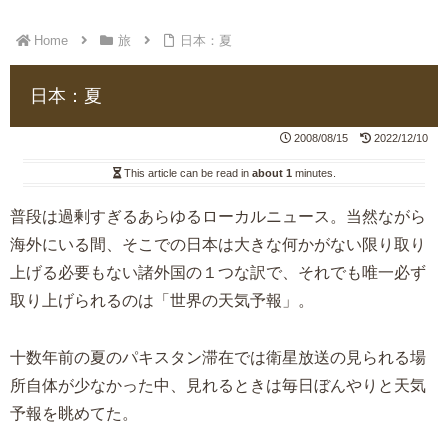
Home
旅
日本：夏
日本：夏
2008/08/15
2022/12/10
This article can be read in
about 1
minutes.
普段は過剰すぎるあらゆるローカルニュース。当然ながら
海外にいる間、そこでの日本は大きな何かがない限り取り
上げる必要もない諸外国の１つな訳で、それでも唯一必ず
取り上げられるのは「世界の天気予報」。
十数年前の夏のパキスタン滞在では衛星放送の見られる場
所自体が少なかった中、見れるときは毎日ぼんやりと天気
予報を眺めてた。