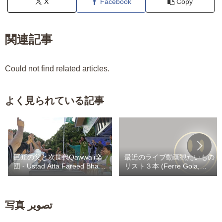
X
Facebook
Copy
関連記事
Could not find related articles.
よく見られている記事
巨匠の父と次世代Qawwali楽
最近のライブ動画観たいもの
団 - Ustad Atta Fareed Bhag /
リスト３本 (Ferre Gola,
Kaley Khan Bhag
Heritier Watanabe,
Werrason) / Fally 自撮りカラ
ヲケスナチャ
写真 تصویر