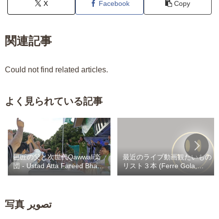
X
Facebook
Copy
関連記事
Could not find related articles.
よく見られている記事
巨匠の父と次世代Qawwali楽
最近のライブ動画観たいもの
団 - Ustad Atta Fareed Bhag /
リスト３本 (Ferre Gola,
Kaley Khan Bhag
Heritier Watanabe,
Werrason) / Fally 自撮りカラ
ヲケスナチャ
写真 تصویر