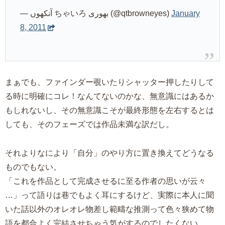
— آنکھوں ちゃいろ بھوری (@qtbrowneyes)
January
8, 2011
まぁでも、ファインダー覗いたりシャッター押したりして
る時に明確にコレ！なんてないのかな、無意識にはあるか
もしれないし、その無意識こそが最終形態を左右するとは
しても、そのフェーズでは作品未満な訳だし。
それよりなにより「自分」のやり方に置き換えてどうなる
ものでもない。
「これを作品として完成させるに至る作者の思いが云々
…」って語りは巷でもよく耳にするけど、実際に本人に聞
いた話以外のオレオレ物差し範疇な推測って色々狭めて物
語を都合よく完結させちゃう気がするのでしたくない。