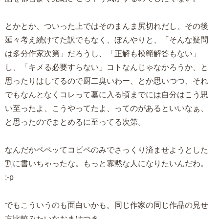
とかとか、ついった上ではそのまんま尻切れだし、その後
延々考え続けてた訳でもなく、ぼんやりと、「そんな疑問
は多分作家次第」だろうし、「正解も模範解答もない」
し、「キメる必要すらない」コトなんじゃなかろうか、と
思ったりはしてるので厨二臭いわー、とか思いつつ、それ
でもなんとなくコレって墓に入る頃までには自分はこう思
い至ったよ、こうやってたよ、ってのがあるといいなぁ、
と思ったのでまとめるに至ってる次第。
なんだかペペッてコピペのみでさっくり済ませようとした
割に書いちゃったな。もっと寡黙な人になりたいんだわ。
:-p
でもこういうのも面白いかも。同じ作家の同じ作品の見せ
方比較みたいなおまけつき。