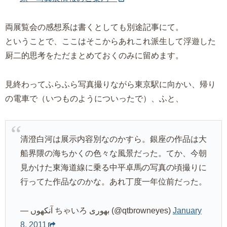
両展覧会の感想系は書くとしても別途記事にて。
ということで、ここはそこからあれこれ派生して浮遊した
厨二的思考をただまとめておくのみに留めます。
見終わってふらふら写真撮りながら東京駅に向かい、帰り
の電車で（いつものようについったで）、ふと、
清澄白河は展示内容別なのかすら。銀座の作品は大
船界隈の海ちかくの色々な風景だった。てか、今朝
見かけた東海道線に乗る中平卓馬の写真の頃撮りに
行ってた作品なのかな。あれ丁度一年位前だった。
— آنکھوں ちゃいろ بھوری (@qtbrowneyes)
January
8, 2011