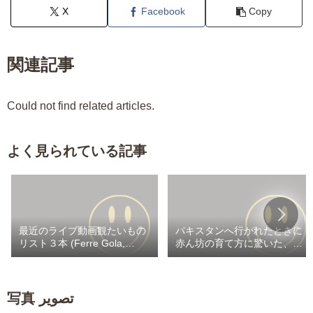
X
Facebook
Copy
関連記事
Could not find related articles.
よく見られている記事
最近のライブ動画観たいもの
パキスタンへ行かれたときに
リスト３本 (Ferre Gola,
赤ん坊の育て方に驚いた、と
Heritier Watanabe,
ありました。それについて詳
Werrason) / Fally 自撮りカラ
しく教えてください。（ザ・
ヲケスナチャ
インタビューズ転載）
写真 تصویر