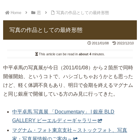
Home
思
写真の作品としての最終形態
写真の作品としての最終形態
2011/01/08
2022/12/10
This article can be read in
about 4
minutes.
中平卓馬の写真展が今日（2011/01/08）から２箇所で同時
開催開始、というコトで、ハシゴしちゃおうかとも思った
けど、軽く体調不良もあり、明日で会期を終えるマグナム
と同じ銀座で開催している方のみ見に行ってきた。
中平卓馬 写真展 「Documentary」 | 銀座 BLD
GALLERY ビーエルディーギャラリー
マグナム・フォト東京支社～ストックフォト、写真
家・写真展情報のご案内～