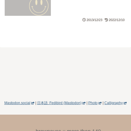
2013/12/23
2022/12/10
Mastodon.social
|
日本語: Fedibird (Mastodon)
|
Photo
|
Calligraphy