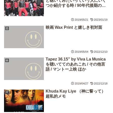
ど聴いてみたいっていう人にいく
つか紹介する時 / 90年代後期の
Generiqueベスト15～3gen/4gen
考 / 新着MV（Ferreほか）
2019/05/21
2023/01/19
映画 Wax Print と嬉しき初対面
思
2019/05/04
2022/12/10
Tapez 36.15" by Viva La Musica
映
を聴いててのあれこれ / その他言
語 / マントー上映 ほか
2019/04/27
2022/12/18
Khuda Kay Liye （神に誓って）
映
超私的メモ